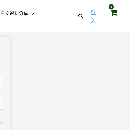
登
日文資料分享
入
？