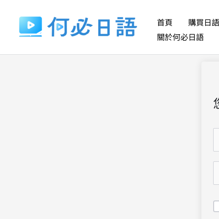
跳
至
首頁
購買日
主
關於何必日語
要
內
容