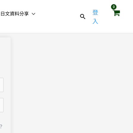
登
日文資料分享
入
？