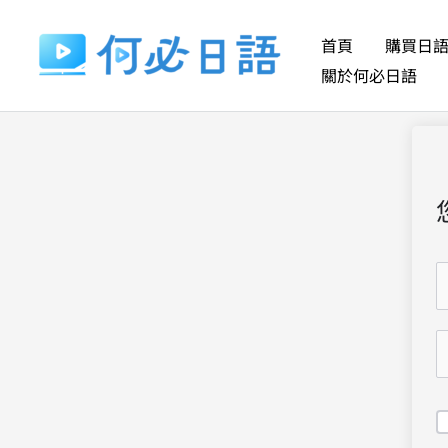
跳
至
首頁
購買日
主
關於何必日語
要
內
容