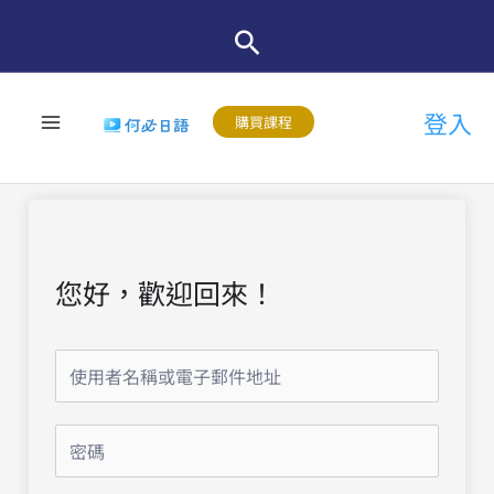
跳
至
主
登入
要
購買課程
內
容
您好，歡迎回來！