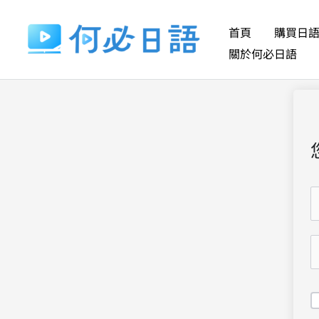
跳
至
首頁
購買日
主
關於何必日語
要
內
容