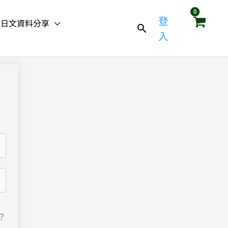
登
日文資料分享
入
？