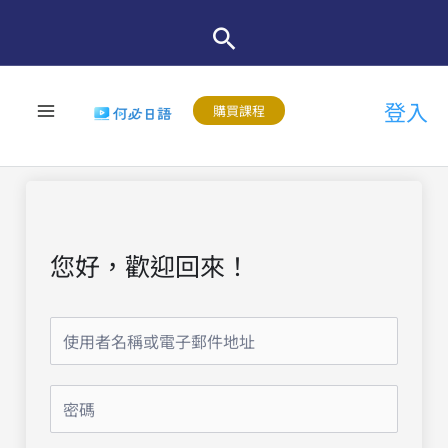
跳
至
主
登入
要
購買課程
內
容
您好，歡迎回來！