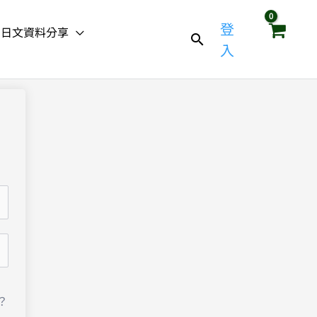
登
日文資料分享
入
？