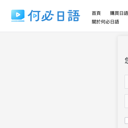
跳
至
首頁
購買日
主
關於何必日語
要
內
容