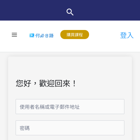
跳
至
主
登入
要
購買課程
內
容
您好，歡迎回來！