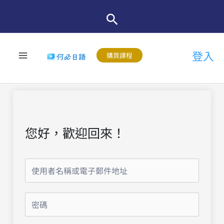
跳
至
主
登入
要
購買課程
內
容
您好，歡迎回來！