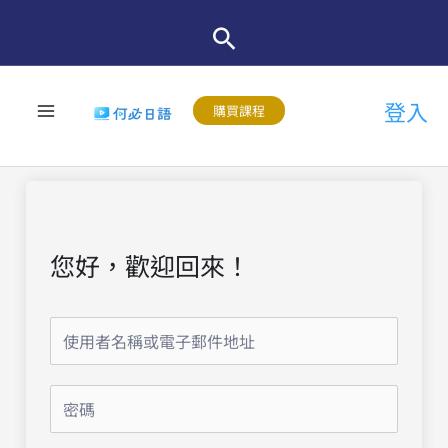
跳
至
主
登入
要
購買課程
內
容
您好，歡迎回來！