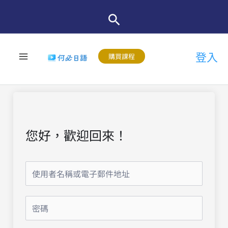
跳
至
主
登入
要
購買課程
內
容
您好，歡迎回來！