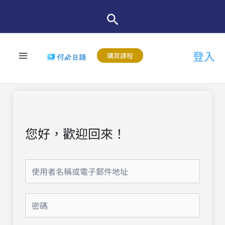
跳
至
主
登入
要
購買課程
內
容
您好，歡迎回來！