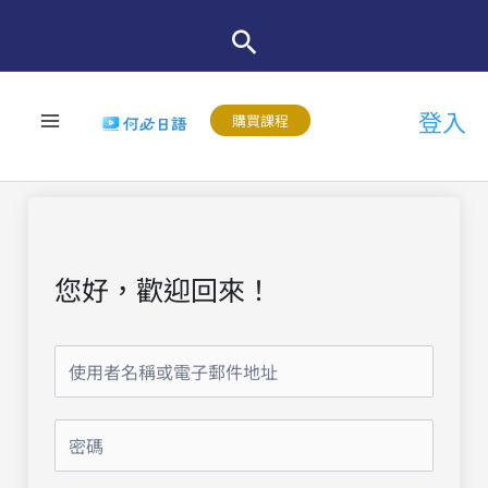
跳
至
主
登入
要
購買課程
內
容
您好，歡迎回來！