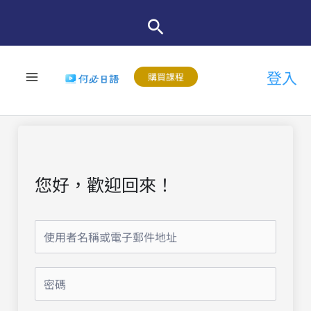
跳
至
主
登入
要
購買課程
內
容
您好，歡迎回來！