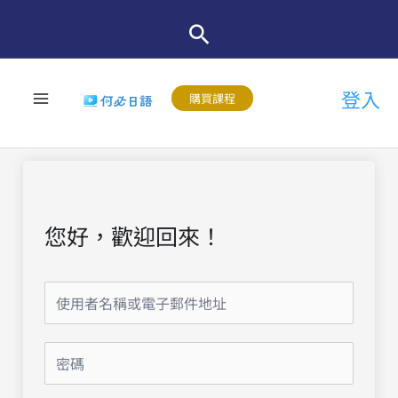
跳
至
主
登入
要
購買課程
內
容
您好，歡迎回來！