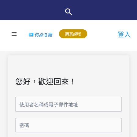
跳
至
主
登入
要
購買課程
內
容
您好，歡迎回來！