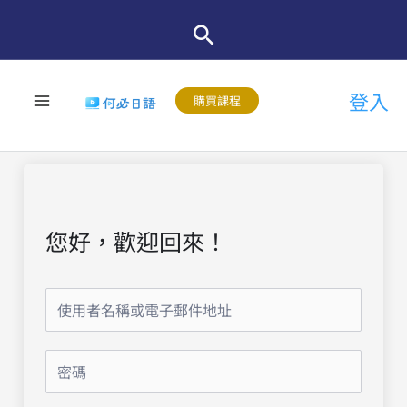
跳
至
主
登入
要
購買課程
內
容
您好，歡迎回來！