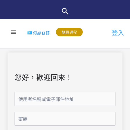
跳
至
主
登入
要
購買課程
內
容
您好，歡迎回來！