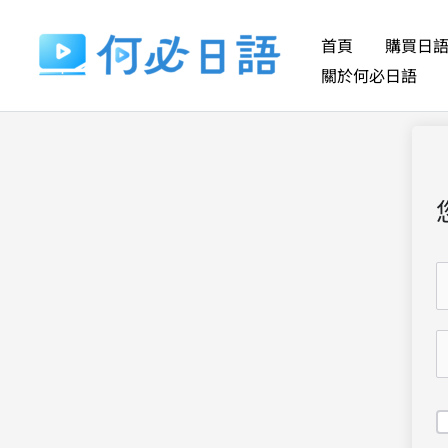
跳
至
首頁
購買日
主
關於何必日語
要
內
容