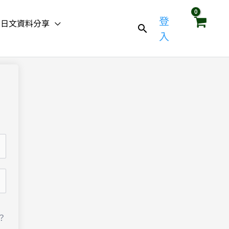
登
日文資料分享
入
？