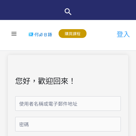
跳
至
主
登入
要
購買課程
內
容
您好，歡迎回來！