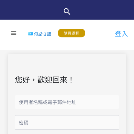
跳
至
主
登入
要
購買課程
內
容
您好，歡迎回來！