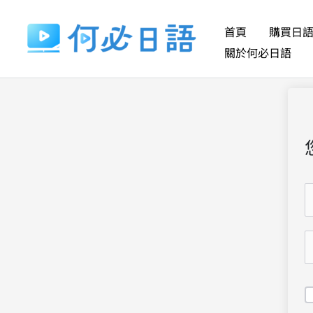
跳
至
首頁
購買日
主
關於何必日語
要
內
容