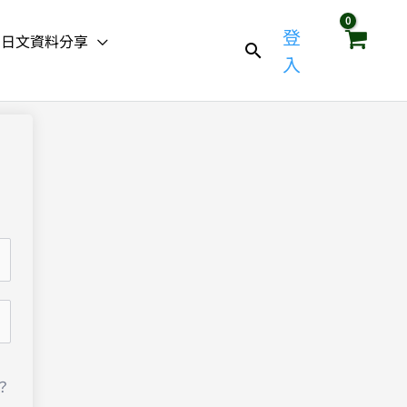
登
日文資料分享
入
？