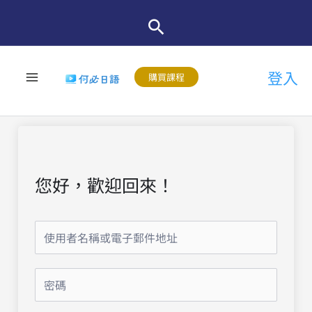
跳
至
主
登入
要
購買課程
內
容
您好，歡迎回來！