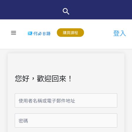
跳
至
主
登入
要
購買課程
內
容
您好，歡迎回來！