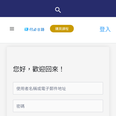
跳
至
主
登入
要
購買課程
內
容
您好，歡迎回來！