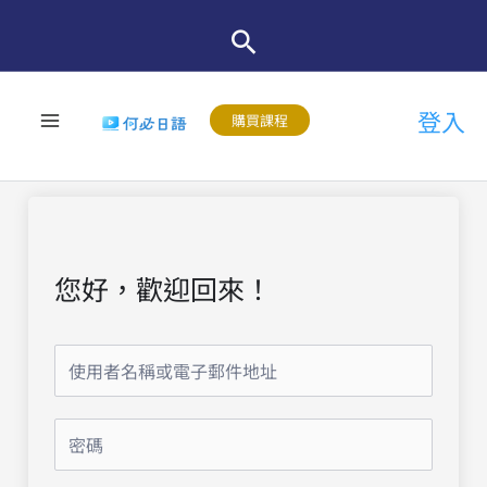
跳
至
主
登入
要
購買課程
內
容
您好，歡迎回來！