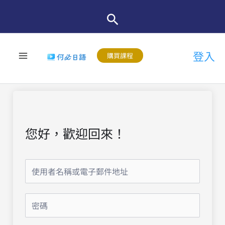
跳
至
主
登入
要
購買課程
內
容
您好，歡迎回來！