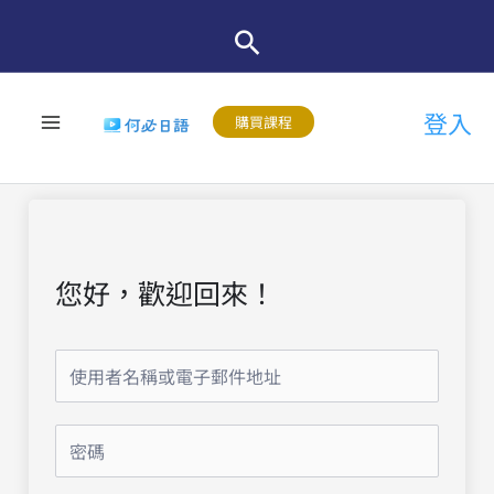
跳
至
主
登入
要
購買課程
內
容
您好，歡迎回來！