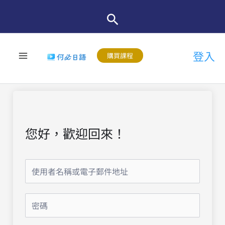
跳
至
主
登入
要
購買課程
內
容
您好，歡迎回來！