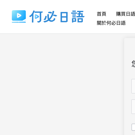
跳
至
首頁
購買日
主
關於何必日語
要
內
容