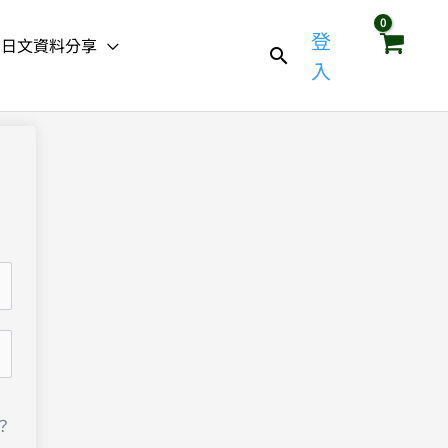
登
日文資料分享
入
？