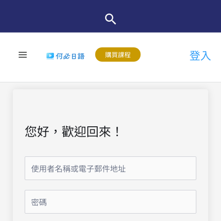
跳
至
主
登入
要
購買課程
內
容
您好，歡迎回來！