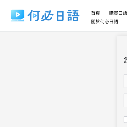
跳
至
首頁
購買日
主
關於何必日語
要
內
容