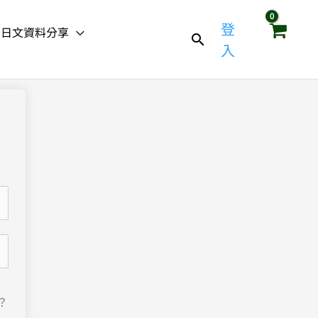
登
日文資料分享
入
？