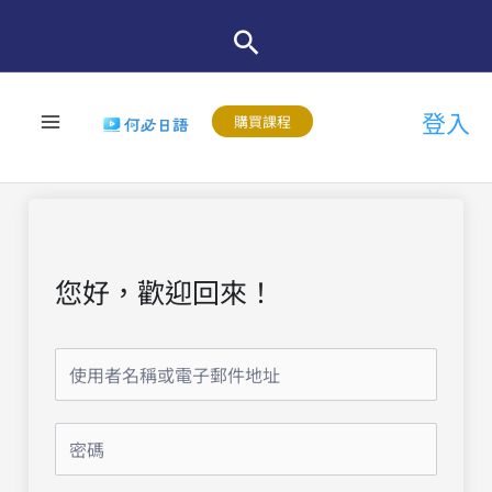
跳
至
主
登入
要
購買課程
內
容
您好，歡迎回來！