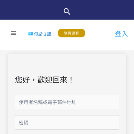
跳
至
主
登入
要
購買課程
內
容
您好，歡迎回來！