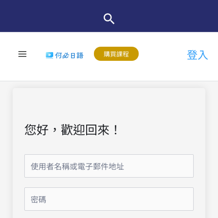
跳
至
主
登入
要
購買課程
內
容
您好，歡迎回來！