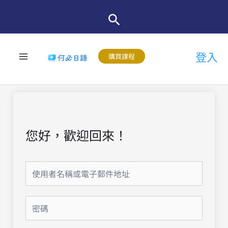
跳
至
主
登入
要
購買課程
內
容
您好，歡迎回來！