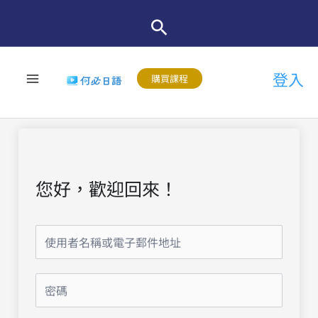
跳
至
主
登入
要
購買課程
內
容
您好，歡迎回來！