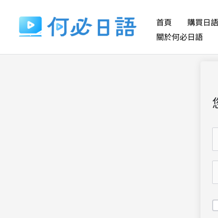
跳
至
首頁
購買日
主
關於何必日語
要
內
容