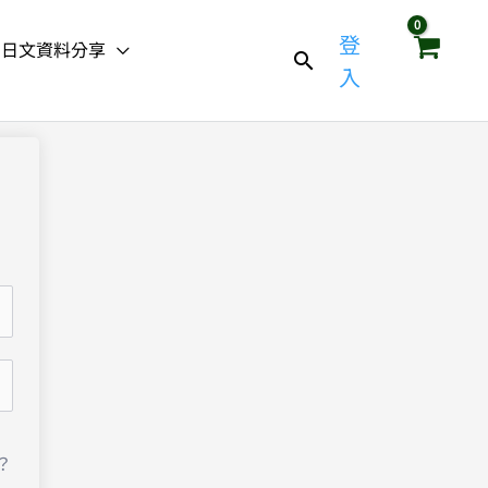
登
日文資料分享
入
？