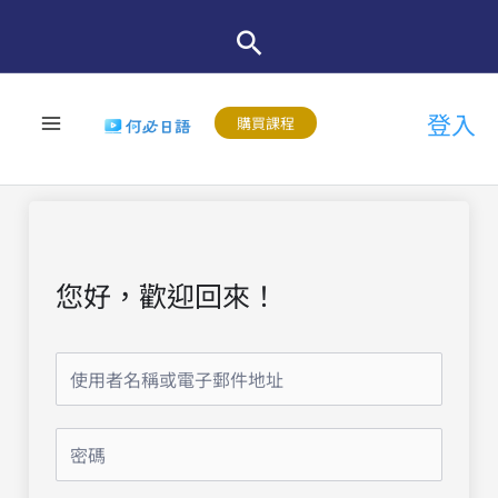
跳
至
主
登入
要
購買課程
內
容
您好，歡迎回來！