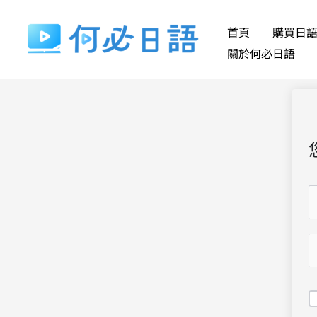
跳
至
首頁
購買日
主
關於何必日語
要
內
容