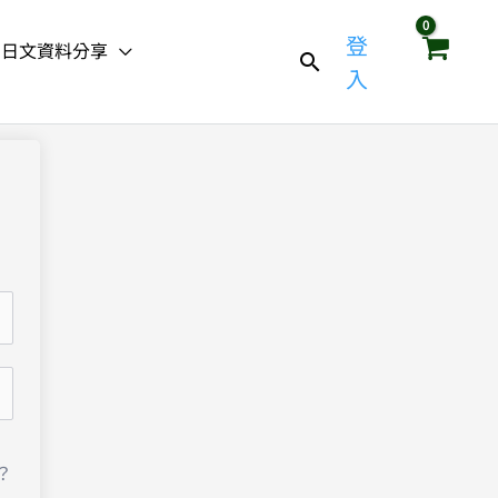
登
日文資料分享
入
？