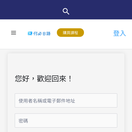
跳
至
主
登入
要
購買課程
內
容
您好，歡迎回來！