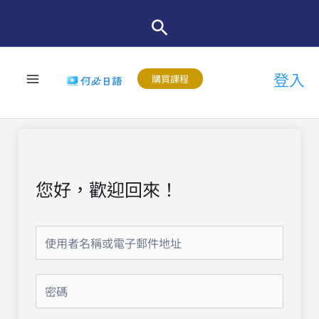
跳
至
主
登入
要
購買課程
內
容
您好，歡迎回來！