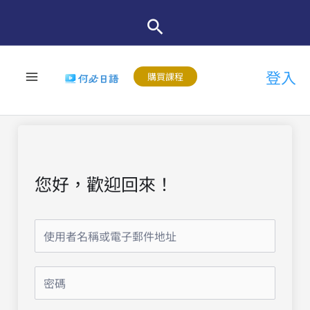
跳
至
主
登入
要
購買課程
內
容
您好，歡迎回來！