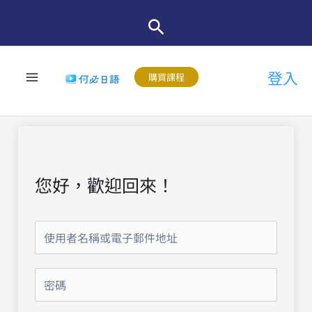
跳
至
主
登入
要
購買課程
內
容
您好，歡迎回來！