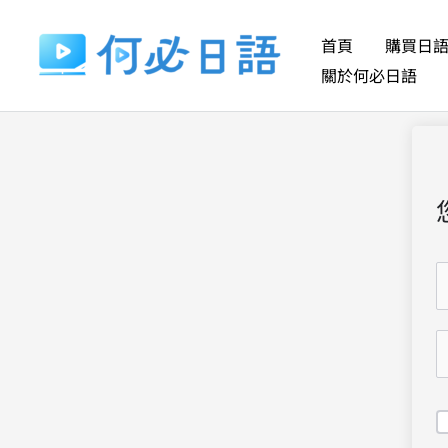
跳
至
首頁
購買日
主
關於何必日語
要
內
容