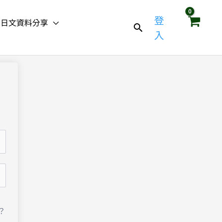
登
日文資料分享
入
？