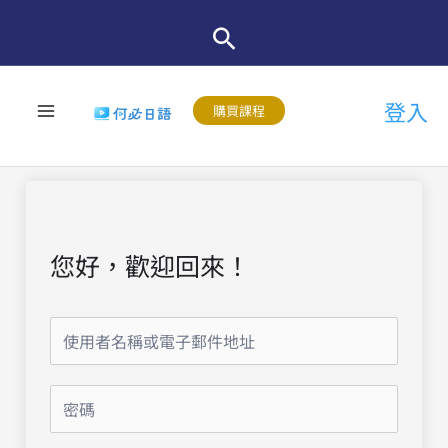
跳
至
主
登入
要
購買課程
內
容
您好，歡迎回來！