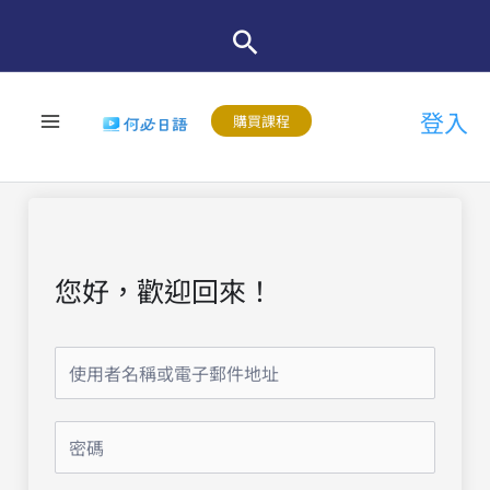
跳
至
主
登入
要
購買課程
內
容
您好，歡迎回來！