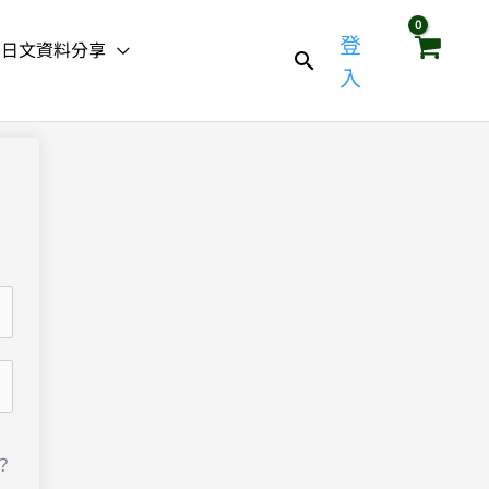
登
日文資料分享
入
？