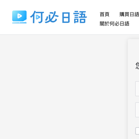
跳
至
首頁
購買日
主
關於何必日語
要
內
容