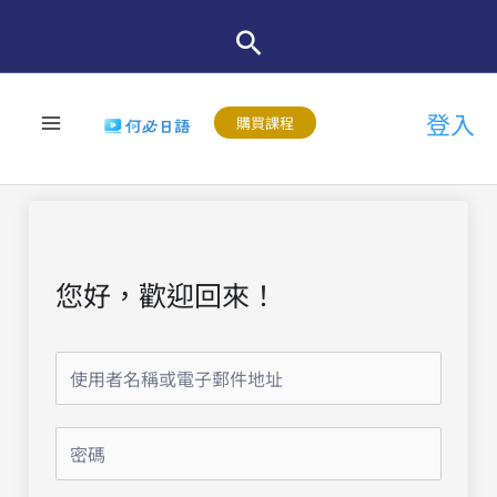
跳
至
主
登入
要
購買課程
內
容
您好，歡迎回來！