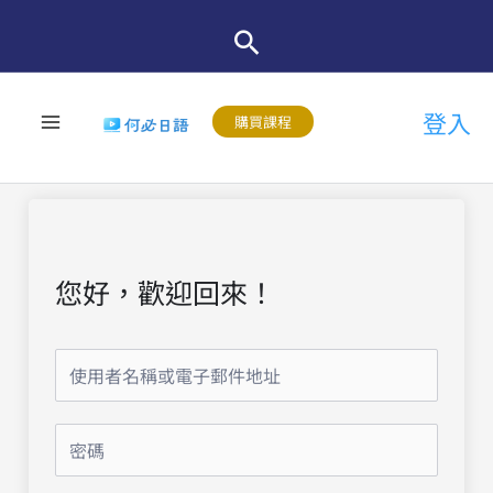
跳
至
主
登入
要
購買課程
內
容
您好，歡迎回來！