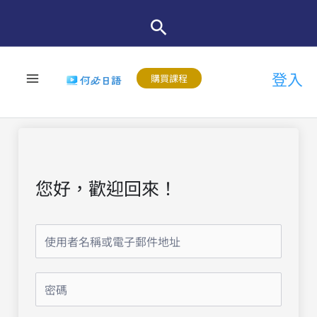
跳
至
主
登入
要
購買課程
內
容
您好，歡迎回來！